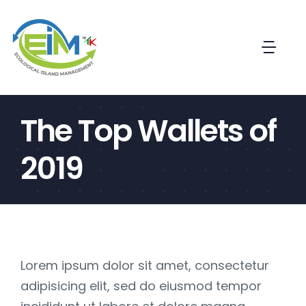
Salta
al
contenuto
Togg
Navi
Home
The Top Wallets of
Il progetto
2019
Il sistema
Contatti
Lorem ipsum dolor sit amet, consectetur
Registrati
adipisicing elit, sed do eiusmod tempor